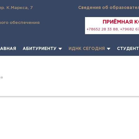
пр. К.Маркса, 7
Сведения об образовате
ПРИЁМНАЯ 
вого обеспечения
+78652 28 33 88, +79682 67
ЛАВНАЯ
АБИТУРИЕНТУ
ИДНК СЕГОДНЯ
СТУДЕН
ея