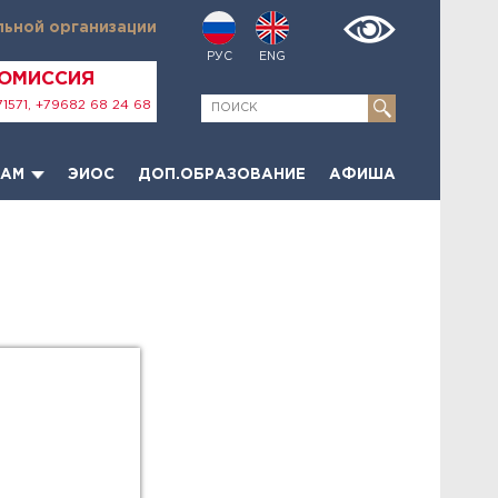
льной организации
РУС
ENG
КОМИССИЯ
1571, +79682 68 24 68
ТАМ
ЭИОС
ДОП.ОБРАЗОВАНИЕ
АФИША