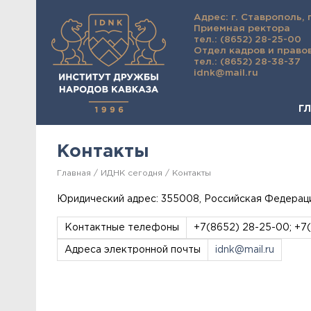
Адрес: г. Ставрополь, 
Приемная ректора
тел.: (8652) 28-25-00
Отдел кадров и право
тел.: (8652) 28-38-37
idnk@mail.ru
Г
Контакты
Главная
ИДНК сегодня
Контакты
Юридический адрес: 355008, Российская Федерация,
Контактные телефоны
+7(8652) 28-25-00; +7
Адреса электронной почты
idnk@mail.ru