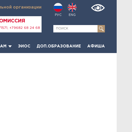
льной организации
РУС
ENG
КОМИССИЯ
1571, +79682 68 24 68
ТАМ
ЭИОС
ДОП.ОБРАЗОВАНИЕ
АФИША