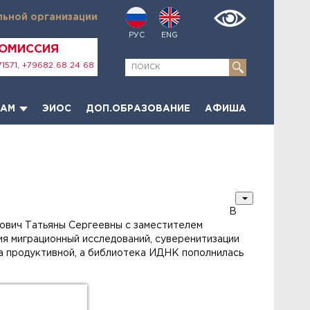
льной организации
РУС
ENG
КОМИССИЯ
1571, +79682 68 24 68
ТАМ
ЭИОС
ДОП.ОБРАЗОВАНИЕ
АФИША
В
ович Татьяны Сергеевны с заместителем
ия миграционный исследований, суверенитизации
ма продуктивной, а библиотека ИДНК пополнилась