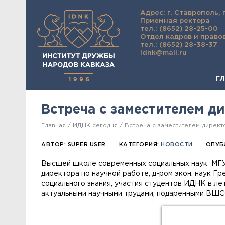
Адрес: г. Ставрополь, 
Приемная ректора
тел.: (8652) 28-25-00
Отдел кадров и право
тел.: (8652) 28-38-37
idnk@mail.ru
Г
Встреча с заместителем д
Главная
ИДНК сегодня
Встреча с заместителем директ
АВТОР:
SUPER USER
КАТЕГОРИЯ:
НОВОСТИ
ОПУБ
Высшей школе современных социальных наук МГУ 
директора по научной работе, д-ром экон. наук 
социального знания, участия студентов ИДНК в ле
актуальными научными трудами, подаренными ВШ