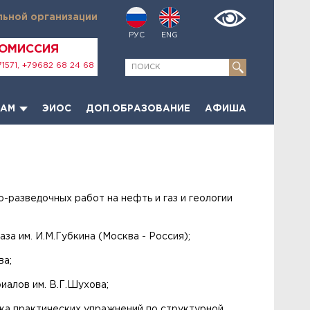
льной организации
РУС
ENG
КОМИССИЯ
1571, +79682 68 24 68
ТАМ
ЭИОС
ДОП.ОБРАЗОВАНИЕ
АФИША
о-разведочных работ на нефть и газ и геологии
за им. И.М.Губкина (Москва - Россия);
ва;
иалов им. В.Г.Шухова;
уска практических упражнений по структурной