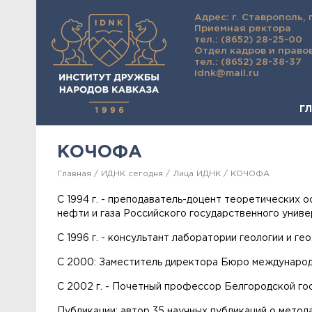
Адрес: г. Ставрополь, 
Приемная ректора
тел.: (8652) 28-25-00
Отдел кадров и право
тел.: (8652) 28-38-37
idnk@mail.ru
Г
КОЧОФА
Главная
ИДНК сегодня
Лица ИДНК
КОЧОФА
С 1994 г. - преподаватель-доцент теоретических о
нефти и газа Российского государственного универ
С 1996 г. - консультант лаборатории геологии и г
С 2000: Заместитель директора Бюро международн
С 2002 г. - Почетный профессор Белгородской го
Публикации: автор 35 научных публикаций о метод