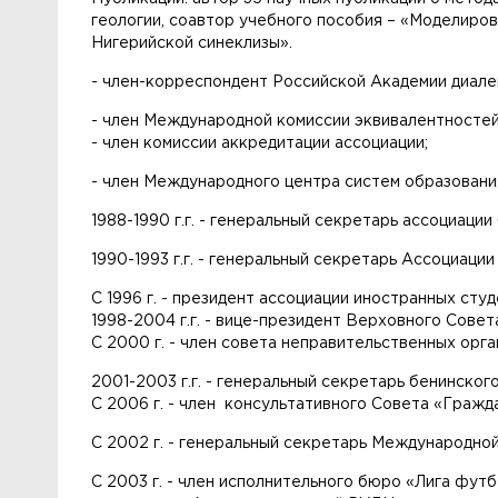
геологии, соавтор учебного пособия – «Моделиро
Нигерийской синеклизы».
- член-корреспондент Российской Академии диале
- член Международной комиссии эквивалентностей
- член комиссии аккредитации ассоциации;
- член Международного центра систем образовани
1988-1990 г.г. - генеральный секретарь ассоциаци
1990-1993 г.г. - генеральный секретарь Ассоциаци
С 1996 г. - президент ассоциации иностранных сту
1998-2004 г.г. - вице-президент Верховного Сов
С 2000 г. - член совета неправительственных орг
2001-2003 г.г. - генеральный секретарь бенинско
С 2006 г. - член консультативного Совета «Гражд
С 2002 г. - генеральный секретарь Международно
С 2003 г. - член исполнительного бюро «Лига фу