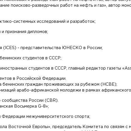
вание поисково-разведочных работ на нефть и газ», автор м
ктико-системных исследований и разработок;
 и признания дипломов;
я (ICES) - представительства ЮНЕСКО в России;
и бенинских студентов в СССР;
и иностранных студентов в СССР, главный редактор газеты «Ass
дентов в Российской Федерации.
ета бенинских граждан проживающих за рубежом (HCBE);
анизаций арабо-африканской молодежи в рамках африканского 
го сообщества России (CBR).
анская Восьмерка G-8»;
й Федерации межуниверситетского спорта;
тбола Восточной Европы», председатель Комитета по связям с