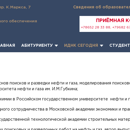
пр. К.Маркса, 7
Сведения об образовате
ПРИЁМНАЯ 
вого обеспечения
+78652 28 33 88, +79682 67
ЛАВНАЯ
АБИТУРИЕНТУ
ИДНК СЕГОДНЯ
СТУДЕН
снов поисков и разведки нефти и газа, моделирования поисков
ситета нефти и газа им. И.М.Губкина;
еохимии в Российском государственном университете нефти и га
ого сотрудничества в Московской академии экономики и пра
сударственной технологической академии строительных матер
ах поисковых и разведочных работ на нефть и газ, автор вып