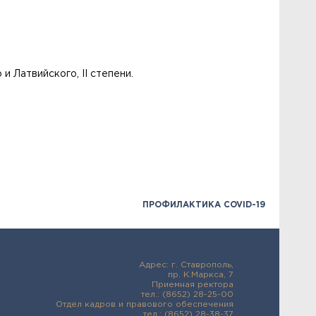
 Латвийского, II степени.
ПРОФИЛАКТИКА COVID-19
Адрес: г. Ставрополь,
пр. К.Маркса, 7
Приемная ректора
тел.: (8652) 28-25-00
Отдел кадров и правового обеспечения
тел.: (8652) 28-38-37