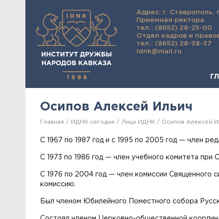
Адрес: г. Ставрополь, 
Приемная ректора
тел.: (8652) 28-25-00
Отдел кадров и право
тел.: (8652) 28-38-37
idnk@mail.ru
Г
Осипов Алексей Ильич
Главная
ИДНК сегодня
Лица ИДНК
Осипов Алексей И
С 1967 по 1987 год и с 1995 по 2005 год — член р
С 1973 по 1986 год — член учебного комитета при
С 1976 по 2004 год — член комиссии Священного с
комиссию.
Был членом Юбилейного Поместного собора Русско
Состоял членом Церковно-общественной координа