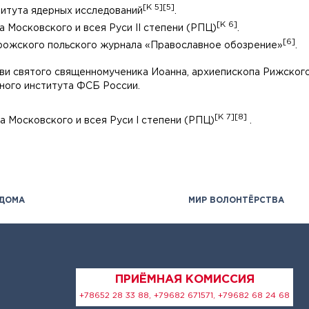
[K 5]
[5]
титута ядерных исследований
.
[K 6]
 Московского и всея Руси II степени (РПЦ)
.
[6]
трожского польского журнала «Православное обозрение»
.
и святого священномученика Иоанна, архиепископа Рижского и
ного института ФСБ России.
[K 7]
[8]
а Московского и всея Руси I степени (РПЦ)
.
 ДОМА
МИР ВОЛОНТЁРСТВА
ПРИЁМНАЯ КОМИССИЯ
+78652 28 33 88, +79682 671571, +79682 68 24 68