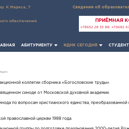
пр. К.Маркса, 7
Сведения об образовате
ПРИЁМНАЯ 
вого обеспечения
+78652 28 33 88, +79682 67
ЛАВНАЯ
АБИТУРИЕНТУ
ИДНК СЕГОДНЯ
СТУДЕН
льич
едакционной коллегии сборника «Богословские труды».
 Священном синоде от Московской духовной академии.
инода по вопросам христианского единства, преобразованной 
й православной церкви 1988 года.
ционной группы по подготовке празднования 2000-летия Рож