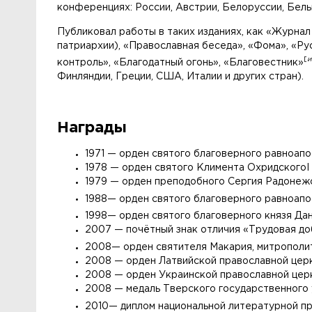
конференциях: России, Австрии, Белоруссии, Бельг
Публиковал работы в таких изданиях, как «Журнал
патриархии), «Православная беседа», «Фома», «Ру
[
и
контроль», «Благодатный огонь», «Благовестник»
Финляндии, Греции, США, Италии и других стран).
Награды
1971 — орден святого благоверного равноапо
1978 — орден святого Климента ОхридскогоI
1979 — орден преподобного Сергия Радонежск
1988
— орден святого благоверного равноапос
1998
— орден святого благоверного князя Дан
2007 — почётный знак отличия «Трудовая доб
2008
— орден святителя Макария, митрополит
2008 — орден Латвийской православной церкв
2008 — орден Украинской православной церк
2008 — медаль Тверского государственного у
2010
— диплом национальной литературной п