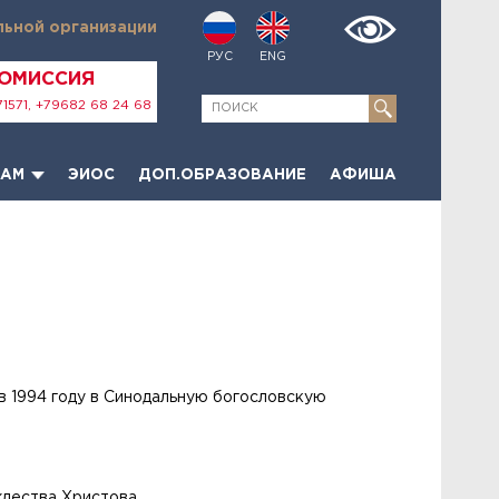
льной организации
РУС
ENG
КОМИССИЯ
1571, +79682 68 24 68
ТАМ
ЭИОС
ДОП.ОБРАЗОВАНИЕ
АФИША
в 1994 году в Синодальную богословскую
дества Христова.