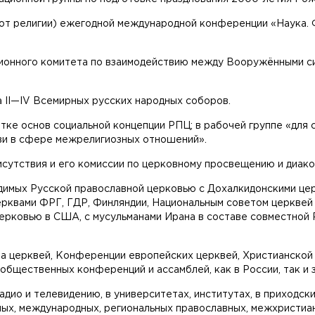
ь (от религии) ежегодной международной конференции «Наука.
ционного комитета по взаимодействию между Вооружёнными с
а II—IV Всемирных русских народных соборов.
тке основ социальной концепции РПЦ; в рабочей группе «для 
ви в сфере межрелигиозных отношений».
сутствия и его комиссии по церковному просвещению и диако
одимых Русской православной церковью с Дохалкидонскими цер
ерквами ФРГ, ГДР, Финляндии, Национальным советом церкве
церковью в США, с мусульманами Ирана в составе совместной 
а церквей, Конференции европейских церквей, Христианской 
общественных конференций и ассамблей, как в России, так и 
радио и телевидению, в университетах, институтах, в приходс
рных, международных, региональных православных, межхристиан