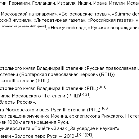
ии, Германии, Голландии, Израиля, Индии, Ирана, Италии, Исла
 Московской патриархии», «Богословские труды», «Stimme de
сский журнал», «Литературная газета», «Российская газета», 
сточник не указан 460 дней
]
, «Нескучный сад», «Русское возрождение
стольного князя ВладимираIII степени (Русская православная 
 степени (Болгарская православная церковь (БПЦ)).
огоIII степени (РПЦ).
[K 1]
тольного князя Владимира II степени (РПЦ)
.
[K 2]
иила Московского III степени (РПЦ)
.
лесть. Россия».
[K 3]
а Московского и всея Руси III степени (РПЦ)
.
и священномученика Иоанна, архиепископа Рижского, III сте
ви 1020-летия крещения Руси.
ниверситета «Почётный знак „За усердие к наукам“».
[K 4]
[4]
ремии «Золотое перо Руси — 2010»
.