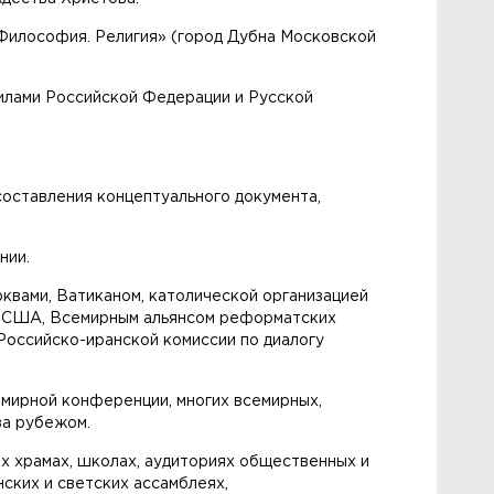
 Философия. Религия» (город Дубна Московской
илами Российской Федерации и Русской
составления концептуального документа,
нии.
квами, Ватиканом, католической организацией
й США, Всемирным альянсом реформатских
Российско-иранской комиссии по диалогу
мирной конференции, многих всемирных,
за рубежом.
ких храмах, школах, аудиториях общественных и
ских и светских ассамблеях,