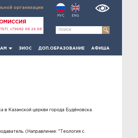
льной организации
РУС
ENG
КОМИССИЯ
1571, +79682 68 24 68
ТАМ
ЭИОС
ДОП.ОБРАЗОВАНИЕ
АФИША
а в Казанской церкви города Будёновска.
одаватель. (Направление: "Теология с