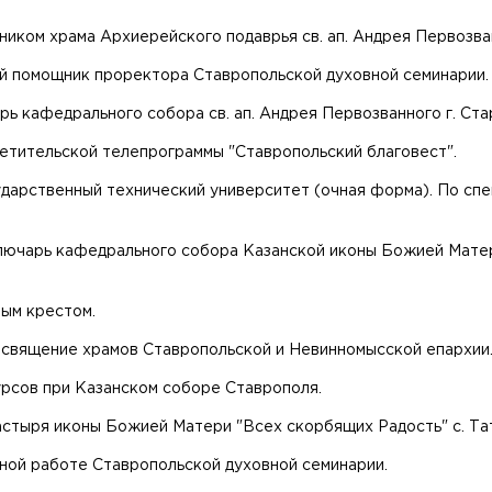
ником храма Архиерейского подаврья св. ап. Андрея Первозва
рший помощник проректора Ставропольской духовной семинарии.
арь кафедрального собора св. ап. Андрея Первозванного г. Ста
ветительской телепрограммы "Ставропольский благовест".
ударственный технический университет (очная форма). По спец
- ключарь кафедрального собора Казанской иконы Божией Матер
ным крестом.
 освящение храмов Ставропольской и Невинномысской епархии
урсов при Казанском соборе Ставрополя.
настыря иконы Божией Матери "Всех скорбящих Радость" с. Та
ьной работе Ставропольской духовной семинарии.