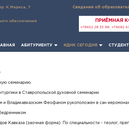
пр. К.Маркса, 7
Сведения об образовате
ПРИЁМНАЯ 
вого обеспечения
+78652 28 33 88, +79682 67
ЛАВНАЯ
АБИТУРИЕНТУ
ИДНК СЕГОДНЯ
СТУДЕН
д
ную семинарию.
итургики в Ставропольской духовной семинарии.
м и Владикавказским Феофаном рукоположен в сан иеромонах
бедренником.
ов Кавказа (заочная форма). По специальности - теолог, преп