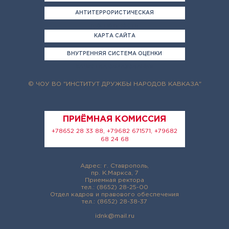
АНТИТЕРРОРИСТИЧЕСКАЯ
ДЕЯТЕЛЬНОСТЬ
КАРТА САЙТА
ВНУТРЕННЯЯ СИСТЕМА ОЦЕНКИ
КАЧЕСТВА ОБРАЗОВАНИЯ
© ЧОУ ВО "ИНСТИТУТ ДРУЖБЫ НАРОДОВ КАВКАЗА"
ПРИЁМНАЯ КОМИССИЯ
+78652 28 33 88, +79682 671571, +79682
68 24 68
Адрес: г. Ставрополь,
пр. К.Маркса, 7
Приемная ректора
тел.: (8652) 28-25-00
Отдел кадров и правового обеспечения
тел.: (8652) 28-38-37
idnk@mail.ru