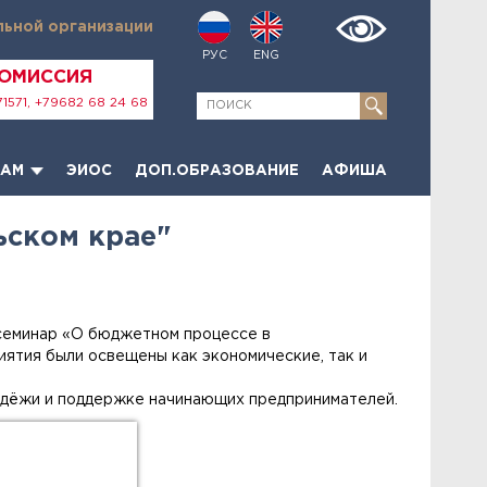
льной организации
РУС
ENG
КОМИССИЯ
1571, +79682 68 24 68
ТАМ
ЭИОС
ДОП.ОБРАЗОВАНИЕ
АФИША
ьском крае"
семинар «О бюджетном процессе в
иятия были освещены как экономические, так и
одёжи и поддержке начинающих предпринимателей.