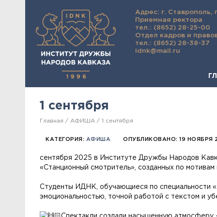
Адрес: г. Ставрополь, 
Приемная ректора
тел.: (8652) 28-25-00
Отдел кадров и право
тел.: (8652) 28-38-37
idnk@mail.ru
Г
1 сентября
Главная
АФИША
1 сентября
КАТЕГОРИЯ:
АФИША
ОПУБЛИКОВАНО: 19 НОЯБРЯ 
сентября 2025 в Институте Дружбы Народов Кавк
«Станционный смотритель», созданных по мотивам
Студенты ИДНК, обучающиеся по специальности «А
эмоциональностью, точной работой с текстом и уб
Спектакли создали насыщенную атмосферу —