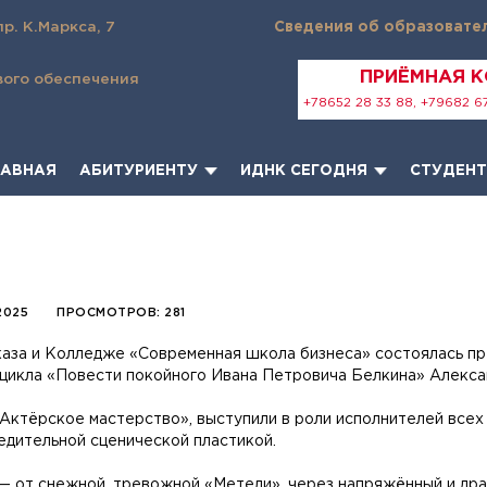
пр. К.Маркса, 7
Сведения об образовате
ПРИЁМНАЯ 
вого обеспечения
+78652 28 33 88, +79682 67
ЛАВНАЯ
АБИТУРИЕНТУ
ИДНК СЕГОДНЯ
СТУДЕН
2025
ПРОСМОТРОВ: 281
аза и Колледже «Современная школа бизнеса» состоялась пр
 цикла «Повести покойного Ивана Петровича Белкина» Алекс
ктёрское мастерство», выступили в роли исполнителей всех р
едительной сценической пластикой.
 от снежной, тревожной «Метели», через напряжённый и дра