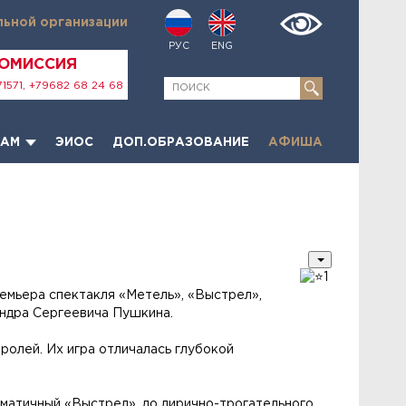
льной организации
РУС
ENG
КОМИССИЯ
1571, +79682 68 24 68
ТАМ
ЭИОС
ДОП.ОБРАЗОВАНИЕ
АФИША
1
емьера спектакля «Метель», «Выстрел»,
андра
Сергеевича Пушкина.
олей. Их игра отличалась глубокой
матичный «Выстрел», до лирично-трогательного