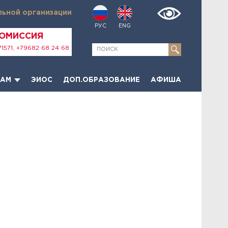
льной организации
РУС
ENG
КОМИССИЯ
1571, +79682 68 24 68
ТАМ
ЭИОС
ДОП.ОБРАЗОВАНИЕ
АФИША