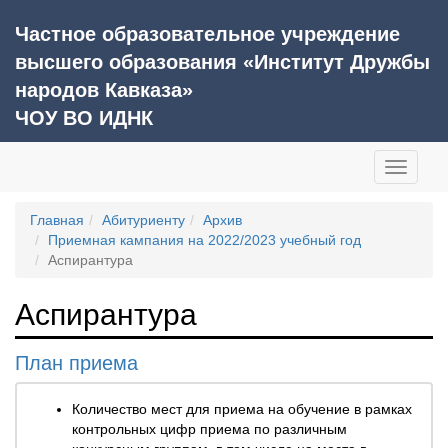
Частное образовательное учреждение
высшего образования «Институт Дружбы
народов Кавказа»
ЧОУ ВО ИДНК
Toggle
navigati
Главная
Абитуриенту
Архив
Приемная кампания на 2022/2023 учебный год
Аспирантура
Аспирантура
План приема
Количество мест для приема на обучение в рамках
контрольных цифр приема по различным