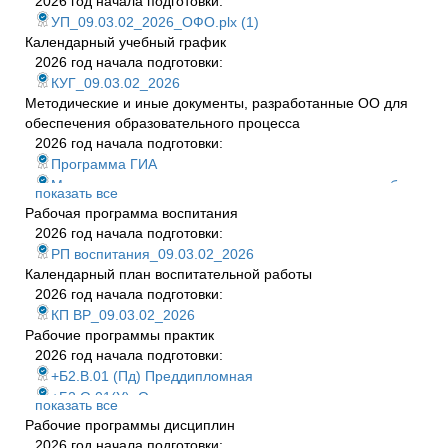
2026 год начала подготовки:
УП_09.03.02_2026_ОФО.plx (1)
Календарный учебный график
2026 год начала подготовки:
КУГ_09.03.02_2026
Методические и иные документы, разработанные ОО для
обеспечения образовательного процесса
2026 год начала подготовки:
Программа ГИА
Методические указания к выполнению курсовых работ
показать все
Трехмерное моделирование и анимация
Рабочая программа воспитания
Методические указания к выполнению курсовых работ
2026 год начала подготовки:
Разработка мобильных приложений
РП воспитания_09.03.02_2026
Методические указания к выполнению курсовых работ
Календарный план воспитательной работы
Основы программирования
2026 год начала подготовки:
Методические указания к выполнению курсовых работ
КП ВР_09.03.02_2026
Объектно-ориентированное программирование (1)
Рабочие программы практик
Методические указания к выполнению курсовых работ
2026 год начала подготовки:
Инженерная и компютерная графика (1)
+Б2.В.01 (Пд) Преддипломная
Методические указания к выполнению курсовых работ
+Б2.О.01(У)_Ознакомительная
показать все
Веб-программирование (1)
+Б2.О.02 (П) Технологическая
Рабочие программы дисциплин
Методические рекомендации к ВКР
+Б2.О.03 (П) Эксплуатационная
2026 год начала подготовки: