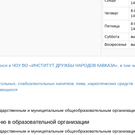
Среда
14
8-
Четверг
14
8-
Пятница
14
Суббота
вы
Воскресенье
вы
щихся в ЧОУ ВО «ИНСТИТУТ ДРУЖБЫ НАРОДОВ КАВКАЗА», в том чис
ольных, слабоалкогольных напитков, пива, наркотических средств
чающихся
осударственным и муниципальным общеобразовательным организац
ню в образовательной организации
осударственным и муниципальным общеобразовательным организац