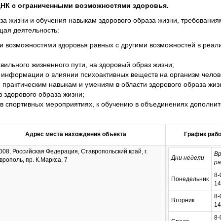
НК с ограниченными возможностями здоровья.
аза жизни и обучения навыкам здорового образа жизни, требовани
щая деятельность:
 возможностями здоровья равных с другими возможностей в реали
ильного жизненного пути, на здоровый образ жизни;
информации о влиянии психоактивных веществ на организм челов
 практическим навыкам и умениям в области здорового образа жи
 здорового образа жизни;
в спортивных мероприятиях, к обучению в объединениях дополнит
Адрес места нахождения объекта
График раб
008, Российская Федерация, Ставропольский край, г.
Вр
Дни недели
врополь, пр. К.Маркса, 7
р
8-
Понедельник
14
8-
Вторник
14
8-