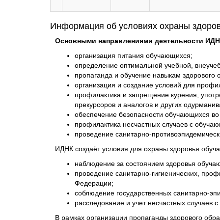
Информация об условиях охраны здоро
Основными направлениями деятельности ИДН
организация питания обучающихся;
определение оптимальной учебной, внеучеб
пропаганда и обучение навыкам здорового 
организация и создание условий для профи
профилактика и запрещение курения, употре
прекурсоров и аналогов и других одурмани
обеспечение безопасности обучающихся во
профилактика несчастных случаев с обуча
проведение санитарно-противоэпидемическ
ИДНК создаёт условия для охраны здоровья обуча
наблюдение за состоянием здоровья обуча
проведение санитарно-гигиенических, проф
Федерации;
соблюдение государственных санитарно-эпи
расследование и учет несчастных случаев 
В рамках организации пропаганды здорового обр