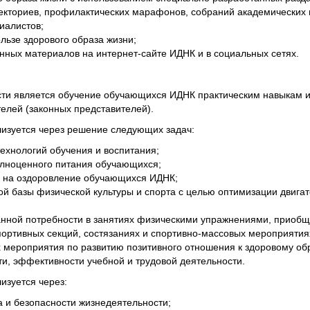
лекториев, профилактических марафонов, собраний академических г
иалистов;
ьзе здорового образа жизни;
ных материалов на интернет-сайте ИДНК и в социальных сетях.
сти является обучение обучающихся ИДНК практическим навыкам 
телей (законных представителей).
изуется через решение следующих задач:
ехнологий обучения и воспитания;
олноценного питания обучающихся;
й на оздоровление обучающихся ИДНК;
й базы физической культуры и спорта с целью оптимизации двигат
ной потребности в занятиях физическими упражнениями, приобщ
портивных секций, состязаниях и спортивно-массовых мероприятиях
 мероприятия по развитию позитивного отношения к здоровому обр
, эффективности учебной и трудовой деятельности.
изуется через:
а и безопасности жизнедеятельности;