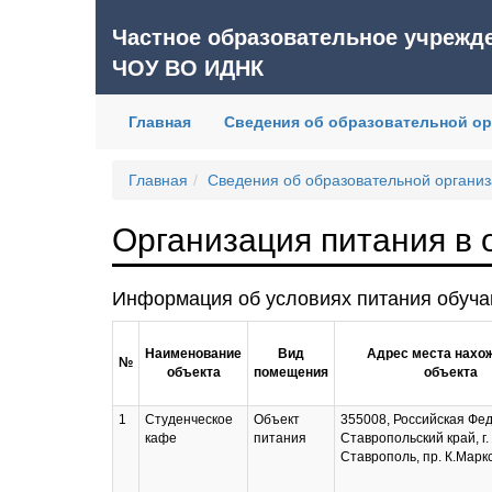
Частное образовательное учрежд
ЧОУ ВО ИДНК
Главная
Сведения об образовательной о
Главная
Сведения об образовательной органи
Организация питания в 
Информация об условиях питания обуч
Наименование
Вид
Адрес места нахо
№
объекта
помещения
объекта
1
Студенческое
Объект
355008, Российская Фе
кафе
питания
Ставропольский край, г.
Ставрополь, пр. К.Маркс