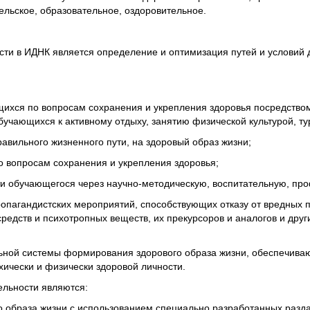
ельское, образовательное, оздоровительное.
ти в ИДНК является определение и оптимизация путей и условий 
ихся по вопросам сохранения и укрепления здоровья посредств
учающихся к активному отдыху, занятию физической культурой, ту
вильного жизненного пути, на здоровый образ жизни;
 вопросам сохранения и укрепления здоровья;
ти обучающегося через научно-методическую, воспитательную, п
ропагандистских мероприятий, способствующих отказу от вредных п
 средств и психотропных веществ, их прекурсоров и аналогов и д
ной системы формирования здорового образа жизни, обеспечива
хически и физически здоровой личности.
ельности являются:
 образа жизни с использованием специально разработанных разд