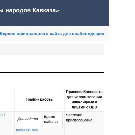
ы народов Кавказа»
Версия официального сайта для слабовидящих
Приспособленность
для использования
График работы
инвалидами и
лицами с ОВЗ
ТУТ
Частично
Время
Дни недели
приспособлено
работы
10-00 -
показать все
Понедельник
16-30