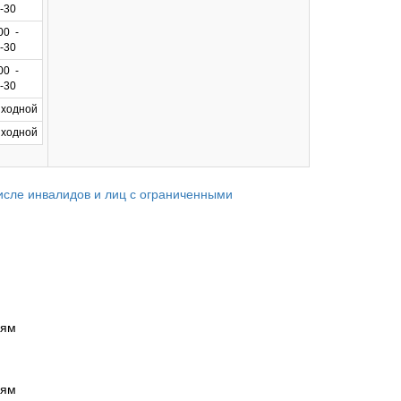
-30
00 -
-30
00 -
-30
ходной
ходной
ле инвалидов и лиц с ограниченными
иям
иям