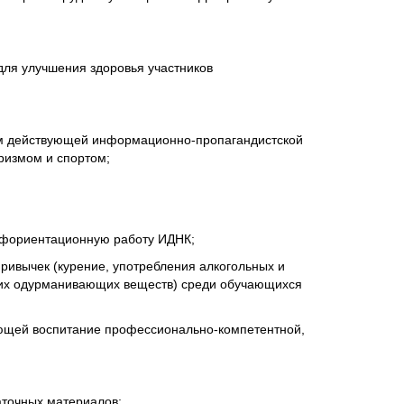
для улучшения здоровья участников
ом действующей информационно-пропагандистской
ризмом и спортом;
рофориентационную работу ИДНК;
ривычек (курение, употребления алкогольных и
ругих одурманивающих веществ) среди обучающихся
ющей воспитание профессионально-компетентной,
аточных материалов;