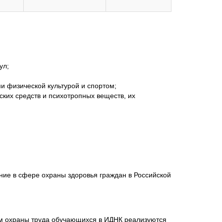
10-00 -
Вторник
16-30
10-00 -
Среда
16-30
10-00 -
Четверг
16-30
ул;
10-00 -
Пятница
16-30
и физической культурой и спортом;
ских средств и психотропных веществ, их
Суббота
выходной
Воскресенье
выходной
ние в сфере охраны здоровья граждан в Российской
ям охраны труда обучающихся в ИДНК реализуются