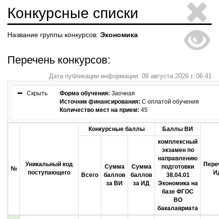
Конкурсные списки
Название группы конкурсов:
Экономика
Перечень конкурсов:
Дата публикации информации: 09 августа 2026 г. 06:41
Скрыть
Форма обучения:
Заочная
Источник финансирования:
С оплатой обучения
Количество мест на прием:
45
Конкурсные баллы
Баллы ВИ
комплексный
экзамен по
направлению
Уникальный код
Пере
Сумма
Сумма
подготовки
№
поступающего
И
Всего
баллов
баллов
38.04.01
за ВИ
за ИД
Экономика на
базе ФГОС
ВО
бакалавриата