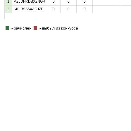
1
MZLDHKDBXZNGR
0
0
0
2
4L-RSA6XAGJZD
0
0
0
- зачислен
- выбыл из конкурса