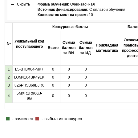
Скрыть
Форма обучения:
Очно-заочная
Источник финансирования:
С оплатой обучения
Количество мест на прием:
10
Конкурсные баллы
Балл
Эконом
Уникальный код
Сумма
Сумма
№
Прикладная
правов
поступающего
Всего
баллов
баллов
математика
професс
за ВИ
за ИД
деяте
1
L5-BTBX64-MK7
0
0
0
2
DJM4164BK49LK
0
0
0
3
8Z6PH5B69BJR6
0
0
0
5MXR1R96GJ-
4
0
0
0
9G
- зачислен
- выбыл из конкурса