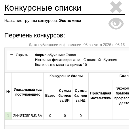
Конкурсные списки
Название группы конкурсов:
Экономика
Перечень конкурсов:
Дата публикации информации: 06 августа 2026 г. 06:16
Скрыть
Форма обучения:
Очная
Источник финансирования:
С оплатой обучения
Количество мест на прием:
10
Конкурсные баллы
Балл
Эконом
Уникальный код
Сумма
Сумма
№
Прикладная
правов
поступающего
Всего
баллов
баллов
математика
профес
за ВИ
за ИД
деят
1
ZN4GTJ5PRJNBA
0
0
0