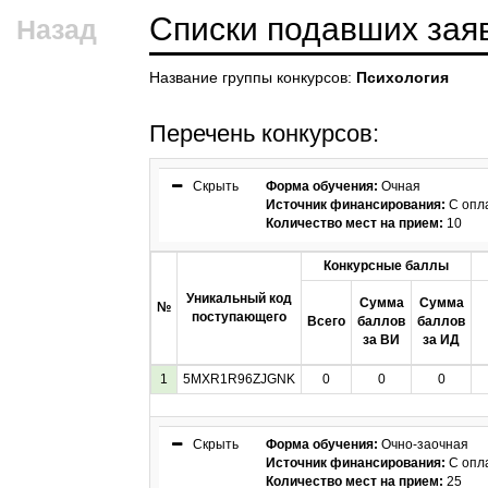
Списки подавших зая
Назад
Название группы конкурсов:
Психология
Перечень конкурсов:
Скрыть
Форма обучения:
Очная
Источник финансирования:
С опл
Количество мест на прием:
10
Конкурсные баллы
Уникальный код
Сумма
Сумма
№
поступающего
Всего
баллов
баллов
за ВИ
за ИД
1
5MXR1R96ZJGNK
0
0
0
Скрыть
Форма обучения:
Очно-заочная
Источник финансирования:
С опл
Количество мест на прием:
25