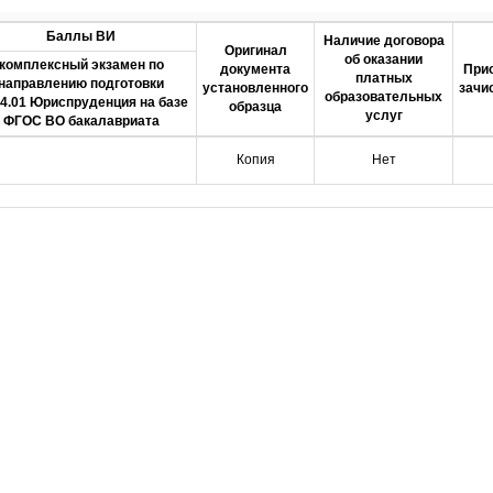
Баллы ВИ
Наличие договора
Оригинал
об оказании
комплексный экзамен по
документа
При
платных
направлению подготовки
установленного
зачи
образовательных
04.01 Юриспруденция на базе
образца
услуг
ФГОС ВО бакалавриата
Копия
Нет