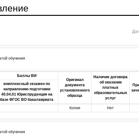
вление
Дат
атой обучения
Баллы ВИ
Наличие договора
Оригинал
об оказании
комплексный экзамен по
документа
При
платных
направлению подготовки
установленного
зач
образовательных
40.04.01 Юриспруденция на
образца
услуг
базе ФГОС ВО бакалавриата
Копия
Нет
атой обучения