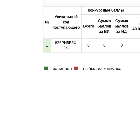
Конкурсные баллы
Уникальный
Сумма
Сумма
№
код
Всего
баллов
баллов
поступающего
40.
за ВИ
за ИД
8Z6PH5B6X-
1
0
0
0
JK-
- зачислен
- выбыл из конкурса