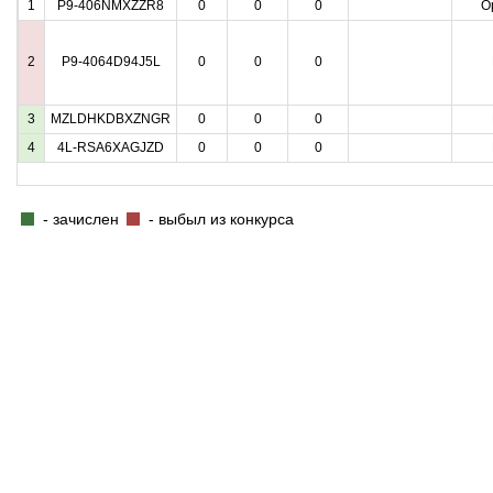
1
P9-406NMXZZR8
0
0
0
О
2
P9-4064D94J5L
0
0
0
3
MZLDHKDBXZNGR
0
0
0
4
4L-RSA6XAGJZD
0
0
0
- зачислен
- выбыл из конкурса