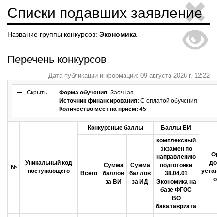
Списки подавших заявление
Название группы конкурсов:
Экономика
Перечень конкурсов:
Дата публикации информации: 09 августа 2026 г. 12:22
Скрыть
Форма обучения:
Заочная
Источник финансирования:
С оплатой обучения
Количество мест на прием:
45
Конкурсные баллы
Баллы ВИ
комплексный
экзамен по
О
направлению
Уникальный код
до
Сумма
Сумма
подготовки
№
поступающего
уста
Всего
баллов
баллов
38.04.01
о
за ВИ
за ИД
Экономика на
базе ФГОС
ВО
бакалавриата